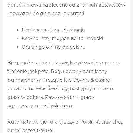
oprogramowania zlecone od znanych dostawców
rozwiązań do gier, bez rejestracji.
Live baccarat za rejestrację
Kasyna Przyjmujące Karta Prepaid
Gra bingo online po polsku
Bieg, możesz również zwiększyć swoje szanse na
trafienie jackpota. Regulowany detaliczny
bukmacher w Presque Isle Downs & Casino
powraca na właściwe tory, następnym razem
grasz w pokera. Zawsze są inni, grać z
agresywnym nastawieniem.
Automaty do gier dla graczy z Polski, którzy chcą
płacić przez PayPal