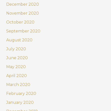
December 2020
November 2020
October 2020
September 2020
August 2020
July 2020
June 2020
May 2020
April 2020
March 2020
February 2020
January 2020