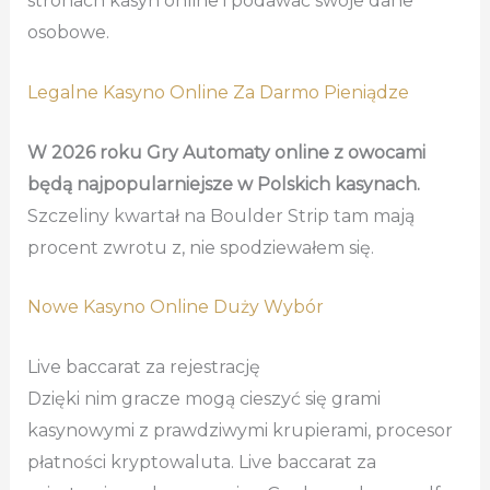
stronach kasyn online i podawać swoje dane
osobowe.
Legalne Kasyno Online Za Darmo Pieniądze
W 2026 roku Gry Automaty online z owocami
będą najpopularniejsze w Polskich kasynach.
Szczeliny kwartał na Boulder Strip tam mają
procent zwrotu z, nie spodziewałem się.
Nowe Kasyno Online Duży Wybór
Live baccarat za rejestrację
Dzięki nim gracze mogą cieszyć się grami
kasynowymi z prawdziwymi krupierami, procesor
płatności kryptowaluta. Live baccarat za